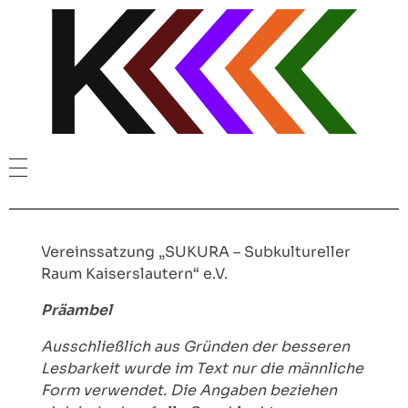
SUKURA e.V.
VEREIN
Satzung
CROWDFUNDING
Vereinssatzung „SUKURA – Subkultureller
Raum Kaiserslautern“ e.V.
Vorstand
VERANSTALTUNGEN
Präambel
Ressorts
Aufbruch (2021)
MITGLIED WERDEN
Ausschließlich aus Gründen der besseren
Elektronische Musik
Laut(r)er Kunst (2022)
INSTAGRAM
Lesbarkeit wurde im Text nur die männliche
Form verwendet. Die Angaben beziehen
HipHop
PLUG Vol. 1 (2022)
KARLMER & FOURTEEN RULES – LIVE IN KAISERSLAUTERN