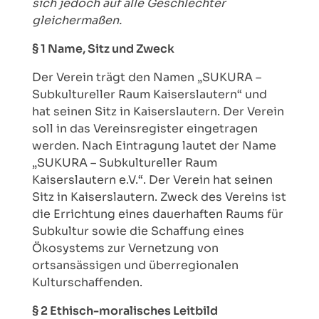
sich jedoch auf alle Geschlechter
gleichermaßen.
Indie
Lange Nacht der Kultur (2023)
§ 1 Name, Sitz und Zweck
Kunst, Kultur & Sport
Laut(r)er Kunst II (2023)
Der Verein trägt den Namen „SUKURA –
Santa Sukura 1 (2021)
Subkultureller Raum Kaiserslautern“ und
hat seinen Sitz in Kaiserslautern. Der Verein
Santa SUKURA 2 (2023)
soll in das Vereinsregister eingetragen
werden. Nach Eintragung lautet der Name
Sukura Cup (2022)
„SUKURA – Subkultureller Raum
Kaiserslautern e.V.“. Der Verein hat seinen
Wein & Musik (2024)
Sitz in Kaiserslautern. Zweck des Vereins ist
Kulturwerk Pfaff (2024)
die Errichtung eines dauerhaften Raums für
Subkultur sowie die Schaffung eines
Ökosystems zur Vernetzung von
ortsansässigen und überregionalen
Kulturschaffenden.
§ 2 Ethisch-moralisches Leitbild